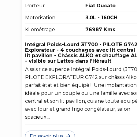
Porteur
Fiat Ducato
Motorisation
3.0L - 160CH
Kilométrage
76987 Kms
Intégral Poids-Lourd 3T700 - PILOTE G74
Explorateur - 4 couchages avec lit central 
lit pavillon - Châssis ALKO et chauffage A
- visible sur Lattes dans l'Hérault
A saisir ce superbe Intégral Poids-Lourd (3T7
PILOTE EXPLORATEUR G742 sur châssis Alko
parfait état et bien équipé ! Une implantation
idéale pour un couple ou une famille avec son
central et son lit pavillon, cuisine toute équip
avec four et grand frigo congélateur, salon
spacieux,...
En savoir plus