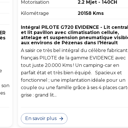
Motorisation
2.2 Mjet - 140CH
Kilométrage
20158 Kms
Intégral PILOTE G720 EVIDENCE - Lit centra
et lit pavillon avec climatisation cellule,
ER
attelage et suspension pneumatique visibl
rès
aux environs de Pézenas dans l'Hérault
A saisir ce très bel intégral du célèbre fabricant
français PILOTE de la gamme EVIDENCE avec
tout juste 20.000 Kms ! Un camping-car en
e
parfait état et très bien équipé. Spacieux et
fonctionnel ; une implantation idéale pour un
r son
couple ou une famille grâce à ses 4 places car
les
grise : grand lit...
En savoir plus