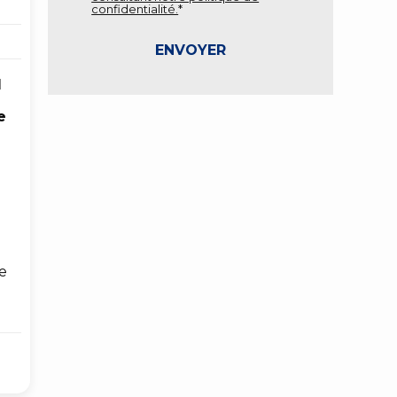
confidentialité.
*
l
e
te